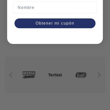
Combo bares
Combo cafeteria
Nombre
$
192.600
$
163.710
$
128.520
$
109.242
$
147.339
$
98.318
con
con transferencia
transferencia
10% OFF
10% OFF
3 x
$
54.570
sin interés
3 x
$
36.414
sin interés
Obtener mi cupón
Añadir al carrito
Añadir al carrito