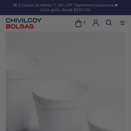
💳 3 Cuotas sin interés 🏷️ 10% OFF Transferencia bancaria 🚛
Envío gratis desde $200.000
0