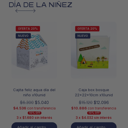
DÍA DE LA NIÑEZ
OFERTA 20%
OFERTA 20%
NUEVO
NUEVO
Cajita feliz aqua día del
Caja box bosque
niño x10unid
22x22x10cm x10unid
$
6.300
$
5.040
$
15.120
$
12.096
$
4.536
$
10.886
con transferencia
con transferencia
10% OFF
10% OFF
3 x
$
1.680
sin interés
3 x
$
4.032
sin interés
Añadir al carrito
Añadir al carrito