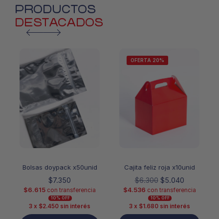
PRODUCTOS
DESTACADOS
OFERTA 20%
Bolsas doypack x50unid
Cajita feliz roja x10unid
$
7.350
$
6.300
$
5.040
$
6.615
$
4.536
con transferencia
con transferencia
10% OFF
10% OFF
3 x
$
2.450
sin interés
3 x
$
1.680
sin interés