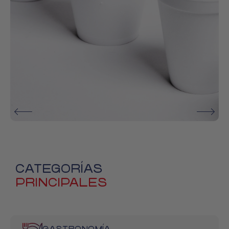
SOLUCIONES
DE PACKAGING
CATEGORÍAS
PARA
PRINCIPALES
GASTRONOMÍA
Para tu local, delivery y take away