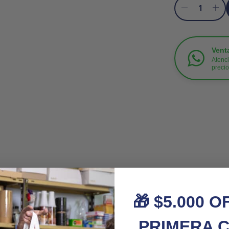
Vent
Atenci
preci
🎁 $5.000 O
PRIMERA 