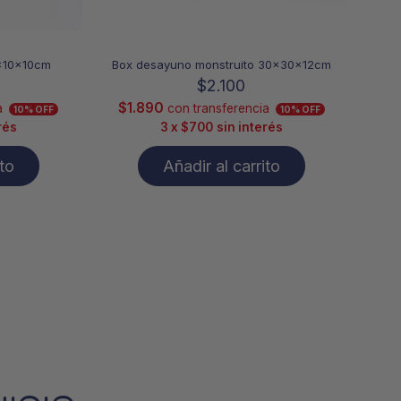
4x10x10cm
Box desayuno monstruito 30x30x12cm
$
2.100
$
1.890
a
con transferencia
10% OFF
10% OFF
rés
3 x
$
700
sin interés
ito
Añadir al carrito