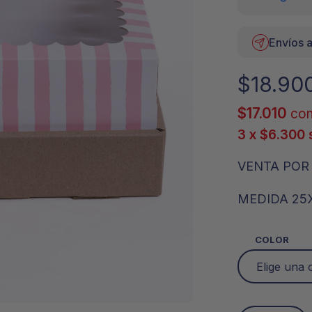
Envíos a
$
18.90
$
17.010
con
3 x
$
6.300
VENTA POR 
MEDIDA 25
COLOR