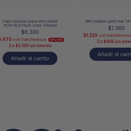
Caja corazón para minicookie
Mini maletín petit mar 1
10,5×10,5x5cm color x10unid
$
1.365
$
6.300
$
1.229
con transferenci
5.670
con transferencia
10% OFF
3 x
$
455
sin inte
3 x
$
2.100
sin interés
Añadir al carr
Añadir al carrito