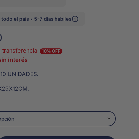
A
Y
P
 todo el país • 5-7 días hábiles
R
O
D
0
U
C
 transferencia
T
10% OFF
O
sin interés
S
E
N
10 UNIDADES.
E
L
X25X12CM.
C
A
R
R
I
T
O
.