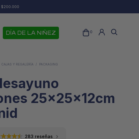
e $200.000
0
DÍA DE LA NIÑEZ
 CAJAS Y REGALERÍA
/
PACKAGING
desayuno
ones 25x25x12cm
nid
N
O
H
283 reseñas