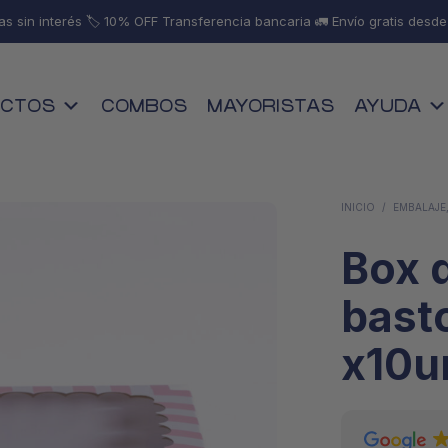
as sin interés 🏷️ 10% OFF Transferencia bancaria 🚛 Envío gratis desd
CTOS
COMBOS
MAYORISTAS
AYUDA
INICIO
/
EMBALAJE,
Box 
bast
x10u