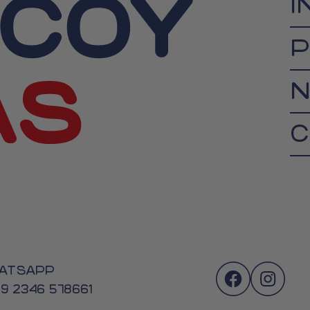
I
P
N
C
ATSAPP
 9 2346 578661