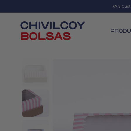
💳 3 Cuot
PRODU