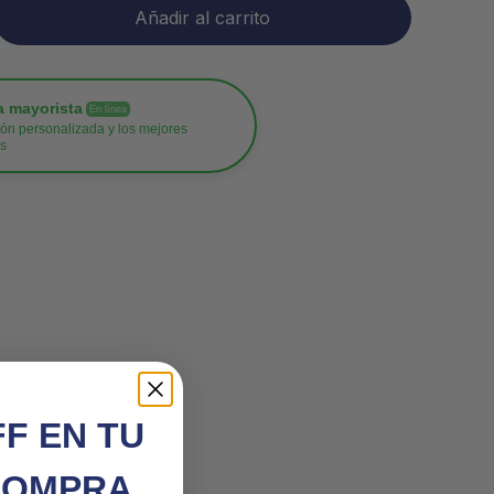
Añadir al carrito
a mayorista
En línea
ón personalizada y los mejores
os
FF EN TU
COMPRA