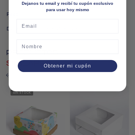
Dejanos tu email y recibí tu cupón exclusivo
para usar hoy mismo
Peso
0,195 kg
Email
Dimensiones
36 × 20 × 1,2 cm
Nombre
PRODUCTOS
SIMILARES
Obtener mi cupón
Este
SIN STOCK
producto
tiene
múltiples
variantes.
Las
opciones
se
pueden