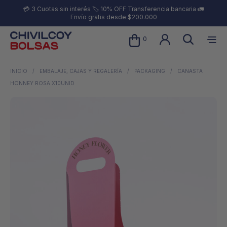
💳 3 Cuotas sin interés 🏷️ 10% OFF Transferencia bancaria 🚛
Envío gratis desde $200.000
0
INICIO
/
EMBALAJE, CAJAS Y REGALERÍA
/
PACKAGING
/
CANASTA
HONNEY ROSA X10UNID