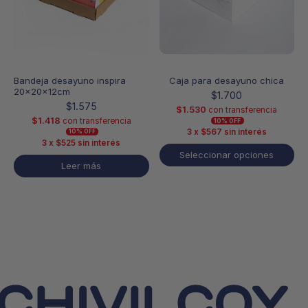
elegir
en
la
página
de
producto
Bandeja desayuno inspira
Caja para desayuno chica
20x20x12cm
$
1.700
$
1.575
$
1.530
con transferencia
$
1.418
con transferencia
10% OFF
3 x
$
567
sin interés
10% OFF
3 x
$
525
sin interés
Seleccionar opciones
Leer más