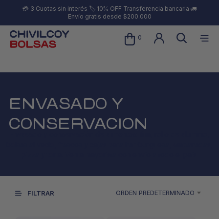
💳 3 Cuotas sin interés 🏷️ 10% OFF Transferencia bancaria 🚛
Envío gratis desde $200.000
0
ENVASADO Y
CONSERVACION
Envasado y conservación de alimentos: film, rollo de aluminio,
bolsas al vacío, frascos y cajas para hamburguesa, empanadas,
pizza y torta. Venta mayorista con envío a todo el país.
ORDEN PREDETERMINADO
FILTRAR