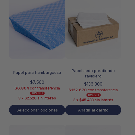
tiene
múltiples
variantes.
Las
opciones
se
pueden
elegir
en
la
página
de
Papel seda parafinado
producto
Papel para hamburguesa
raviolero
$
7.560
$
136.300
$
6.804
con transferencia
$
122.670
con transferencia
10% OFF
10% OFF
3 x
$
2.520
sin interés
3 x
$
45.433
sin interés
Seleccionar opciones
Añadir al carrito