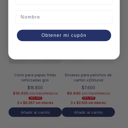
Nombre
Obtener mi cupón
Cono para papas fritas
Envases para panchos de
reforzadas gris
cartón x200unid
$
18.800
$
7.600
$
16.920
$
6.840
con transferencia
con transferencia
10% OFF
10% OFF
3 x
$
6.267
sin interés
3 x
$
2.533
sin interés
Añadir al carrito
Añadir al carrito