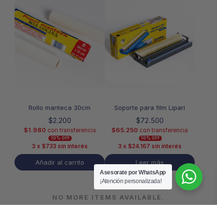
Rollo manteca 30cm
Soporte para film Lipari
$
2.200
$
72.500
$
1.980
$
65.250
con transferencia
con transferencia
10% OFF
10% OFF
3 x
$
733
sin interés
3 x
$
24.167
sin interés
Añadir al carrito
Leer más
Asesorate por WhatsApp
¡Atención personalizada!
NO MORE ITEMS AVAILABLE.