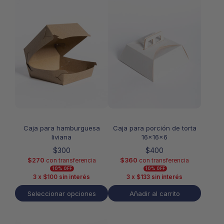
producto
tiene
múltiples
variantes.
Las
opciones
se
pueden
elegir
en
la
página
de
Caja para hamburguesa
Caja para porción de torta
producto
liviana
16x16x6
$
300
$
400
$
270
$
360
con transferencia
con transferencia
10% OFF
10% OFF
3 x
$
100
sin interés
3 x
$
133
sin interés
Seleccionar opciones
Añadir al carrito