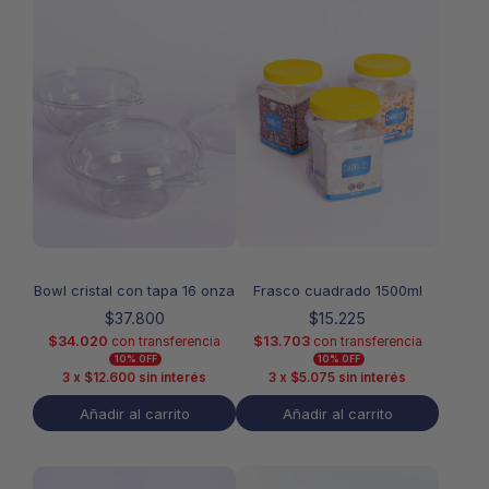
Bowl cristal con tapa 16 onza
Frasco cuadrado 1500ml
$
37.800
$
15.225
$
34.020
$
13.703
con transferencia
con transferencia
10% OFF
10% OFF
3 x
$
12.600
sin interés
3 x
$
5.075
sin interés
Añadir al carrito
Añadir al carrito
Este