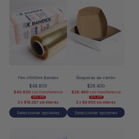
producto
producto
tiene
tiene
múltiples
múltiples
variantes.
variantes.
Las
Las
opciones
opciones
se
se
pueden
pueden
elegir
elegir
en
en
la
la
página
página
de
de
Film x1000mt Bandex
Ñoqueras de cartón
producto
producto
$
48.800
$
29.400
$
43.920
$
26.460
con transferencia
con transferencia
10% OFF
10% OFF
3 x
$
16.267
sin interés
3 x
$
9.800
sin interés
Seleccionar opciones
Seleccionar opciones
Este
producto