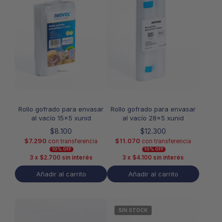
Rollo gofrado para envasar
Rollo gofrado para envasar
al vacío 15×5 xunid
al vacío 28×5 xunid
$
8.100
$
12.300
$
7.290
$
11.070
con transferencia
con transferencia
10% OFF
10% OFF
3 x
$
2.700
sin interés
3 x
$
4.100
sin interés
Añadir al carrito
Añadir al carrito
SIN STOCK