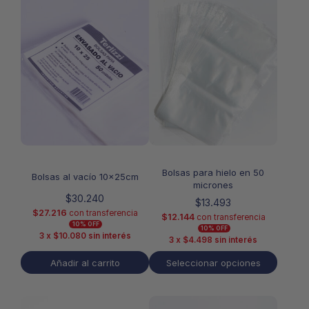
producto
tiene
múltiples
variantes.
Las
opciones
se
pueden
elegir
en
la
página
de
Bolsas para hielo en 50
producto
Bolsas al vacío 10x25cm
micrones
$
30.240
$
13.493
$
27.216
con transferencia
$
12.144
con transferencia
10% OFF
10% OFF
3 x
$
10.080
sin interés
3 x
$
4.498
sin interés
Añadir al carrito
Seleccionar opciones