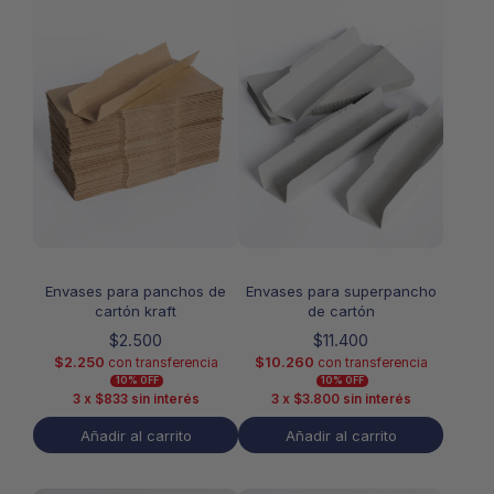
Envases para panchos de
Envases para superpancho
cartón kraft
de cartón
$
2.500
$
11.400
$
2.250
$
10.260
con transferencia
con transferencia
10% OFF
10% OFF
3 x
$
833
sin interés
3 x
$
3.800
sin interés
Añadir al carrito
Añadir al carrito