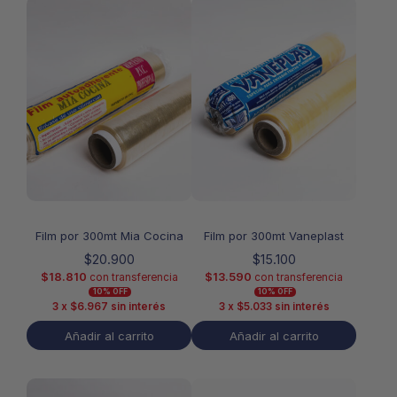
Film por 300mt Mia Cocina
Film por 300mt Vaneplast
$
20.900
$
15.100
$
18.810
$
13.590
con transferencia
con transferencia
10% OFF
10% OFF
3 x
$
6.967
sin interés
3 x
$
5.033
sin interés
Añadir al carrito
Añadir al carrito
Este
Este