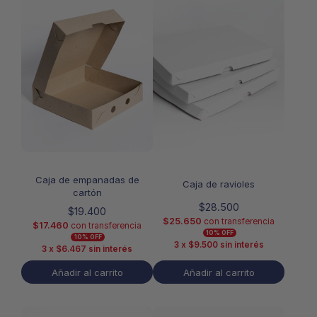
Caja de empanadas de
Caja de ravioles
cartón
$
28.500
$
19.400
$
25.650
con transferencia
$
17.460
con transferencia
10% OFF
10% OFF
3 x
$
9.500
sin interés
3 x
$
6.467
sin interés
Añadir al carrito
Añadir al carrito
Este