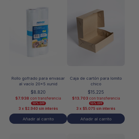
Rollo gofrado para envasar
Caja de cartón para lomito
al vacío 20×5 xunid
chico
$
8.820
$
15.225
$
7.938
$
13.703
con transferencia
con transferencia
10% OFF
10% OFF
3 x
$
2.940
sin interés
3 x
$
5.075
sin interés
Añadir al carrito
Añadir al carrito