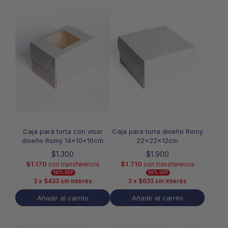
Caja para torta con visor
Caja para torta diseño Romy
diseño Romy 14x10x10cm
22x22x12cm
$
1.300
$
1.900
$
1.170
$
1.710
con transferencia
con transferencia
10% OFF
10% OFF
3 x
$
433
sin interés
3 x
$
633
sin interés
Añadir al carrito
Añadir al carrito
Este