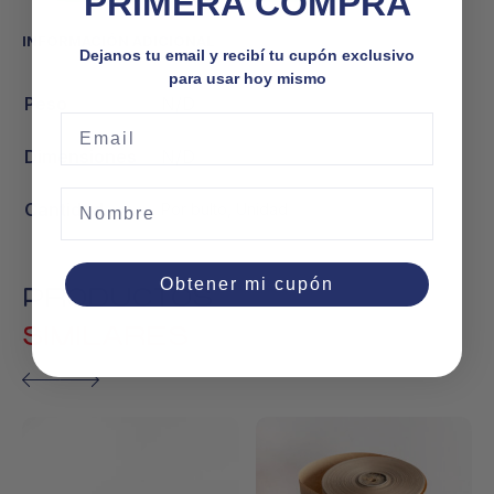
PRIMERA COMPRA
INFORMACIÓN ADICIONAL
Dejanos tu email y recibí tu cupón exclusivo
para usar hoy mismo
Peso
N/D
Email
Dimensiones
N/D
Nombre
Cantidad
Por bulto, Unidad
Obtener mi cupón
PRODUCTOS
SIMILARES
Este
producto
tiene
múltiples