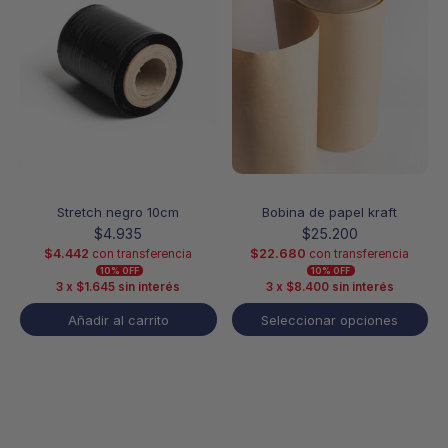
variantes.
Las
opciones
se
pueden
elegir
en
la
página
de
producto
Stretch negro 10cm
Bobina de papel kraft
$
4.935
$
25.200
$
4.442
$
22.680
con transferencia
con transferencia
10% OFF
10% OFF
3 x
$
1.645
sin interés
3 x
$
8.400
sin interés
Añadir al carrito
Seleccionar opciones