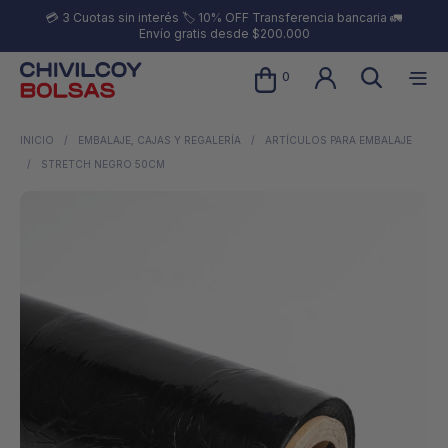
💳 3 Cuotas sin interés 🏷️ 10% OFF Transferencia bancaria 🚛
Envío gratis desde $200.000
0
INICIO
/
EMBALAJE, CAJAS Y REGALERÍA
/
ARTÍCULOS PARA EMBALAJE
/
STRETCH NEGRO 50CM