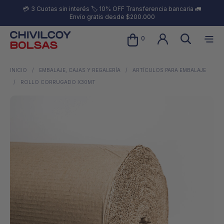
💳 3 Cuotas sin interés 🏷️ 10% OFF Transferencia bancaria 🚛
Envío gratis desde $200.000
0
INICIO
/
EMBALAJE, CAJAS Y REGALERÍA
/
ARTÍCULOS PARA EMBALAJE
/
ROLLO CORRUGADO X30MT