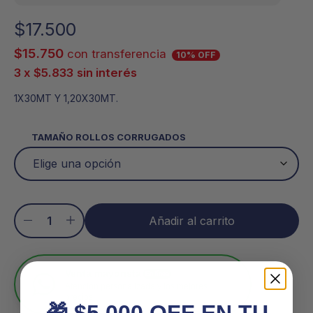
$
17.500
$
15.750
con transferencia
10% OFF
3 x
$
5.833
sin interés
1X30MT Y 1,20X30MT.
TAMAÑO ROLLOS CORRUGADOS
Añadir al carrito
Venta mayorista
En línea
Atención personalizada y los mejores
precios