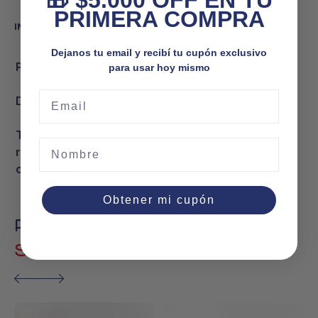
🎁 $5.000 OFF EN TU
PRIMERA COMPRA
INFORMACIÓN ADICIONAL
Dejanos tu email y recibí tu cupón exclusivo
Peso
N/D
para usar hoy mismo
Email
Dimensiones
N/D
Tamaño
Nombre
rollos
1,20x30mt, 1x30mt
corrugados
Obtener mi cupón
PRODUCTOS
SIMILARES
Este