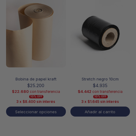
producto
tiene
múltiples
variantes.
Las
opciones
se
pueden
elegir
en
la
página
de
producto
Bobina de papel kraft
Stretch negro 10cm
$
25.200
$
4.935
$
22.680
$
4.442
con transferencia
con transferencia
10% OFF
10% OFF
3 x
$
8.400
sin interés
3 x
$
1.645
sin interés
Seleccionar opciones
Añadir al carrito