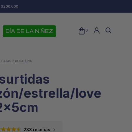
e $200.000
0
DÍA DE LA NIÑEZ
 CAJAS Y REGALERÍA
surtidas
zón/estrella/love
2x5cm
N
O
H
283 reseñas