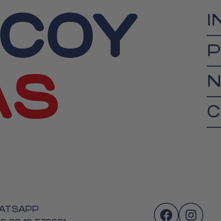
I
P
N
C
ATSAPP