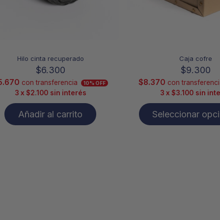
en
la
págin
de
Hilo cinta recuperado
Caja cofre
produ
$
6.300
$
9.300
5.670
$
8.370
con transferencia
con transferenci
10% OFF
3 x
$
2.100
sin interés
3 x
$
3.100
sin int
Añadir al carrito
Seleccionar opc