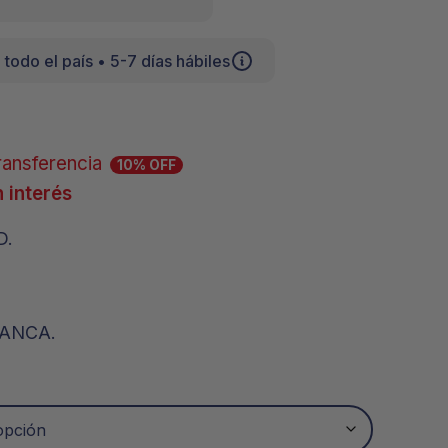
A
Y
P
 todo el país • 5-7 días hábiles
R
O
D
U
C
ransferencia
T
10% OFF
O
n interés
S
E
N
D.
E
L
.
C
A
LANCA.
R
R
I
T
O
.