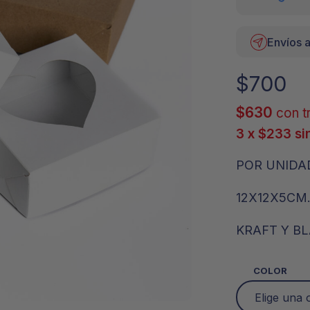
Envíos a
$
700
$
630
con t
3 x
$
233
si
POR UNIDA
12X12X5CM
KRAFT Y B
COLOR