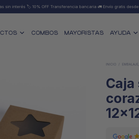
as sin interés 🏷️ 10% OFF Transferencia bancaria 🚛 Envío gratis desd
CTOS
COMBOS
MAYORISTAS
AYUDA
INICIO
/
EMBALAJE,
Caja 
cora
12x1