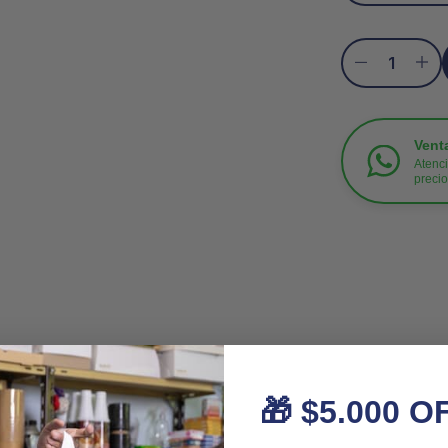
Vent
Atenci
preci
🎁 $5.000 O