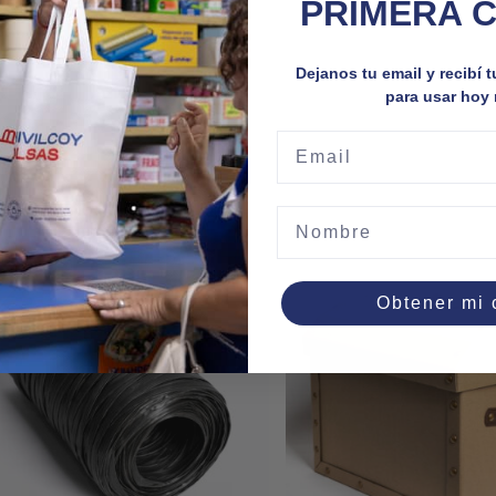
PRIMERA 
Dejanos tu email y recibí 
para usar hoy
Email
Este
Nombre
produ
tiene
múltip
Obtener mi
varian
Las
opcio
se
pued
elegir