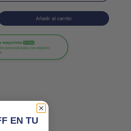
Añadir al carrito
a mayorista
En línea
ón personalizada y los mejores
os
FF EN TU