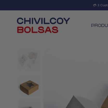
💳 3 Cuot
PRODU