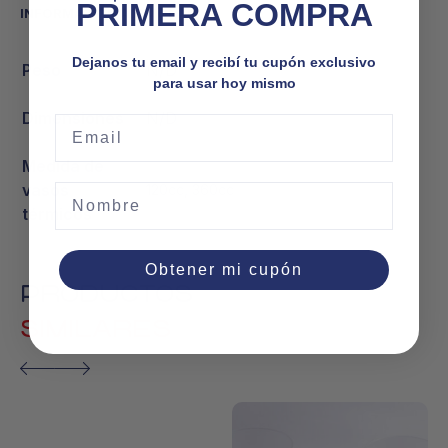
PRIMERA COMPRA
INFORMACIÓN ADICIONAL
Dejanos tu email y recibí tu cupón exclusivo
Peso
N/D
para usar hoy mismo
Dimensiones
N/D
Email
Medida de
vasos
120cc, 360cc
Nombre
térmicos
Obtener mi cupón
PRODUCTOS
SIMILARES
Este
producto
tiene