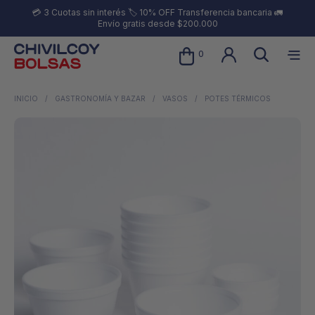
💳 3 Cuotas sin interés 🏷️ 10% OFF Transferencia bancaria 🚛
Envío gratis desde $200.000
0
INICIO
/
GASTRONOMÍA Y BAZAR
/
VASOS
/
POTES TÉRMICOS