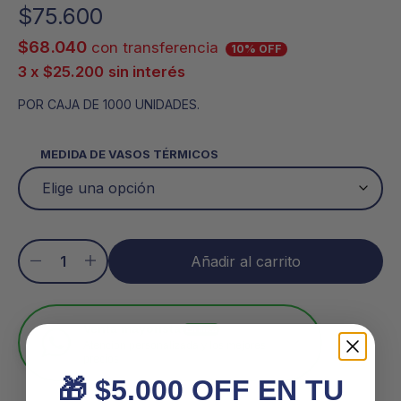
$
75.600
$
68.040
con transferencia
10% OFF
3 x
$
25.200
sin interés
POR CAJA DE 1000 UNIDADES.
MEDIDA DE VASOS TÉRMICOS
Añadir al carrito
Venta mayorista
En línea
Atención personalizada y los mejores
precios
🎁 $5.000 OFF EN TU