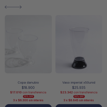
Copa danubio
Vaso imperial x50unid
$
18.900
$
25.935
$
17.010
$
23.342
con transferencia
con transferencia
10% OFF
10% OFF
3 x
$
6.300
sin interés
3 x
$
8.645
sin interés