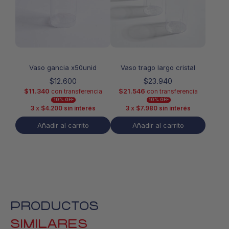
Vaso gancia x50unid
Vaso trago largo cristal
$
12.600
$
23.940
$
11.340
$
21.546
con transferencia
con transferencia
10% OFF
10% OFF
3 x
$
4.200
sin interés
3 x
$
7.980
sin interés
Añadir al carrito
Añadir al carrito
PRODUCTOS
SIMILARES