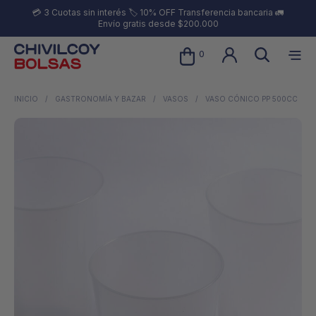
💳 3 Cuotas sin interés 🏷️ 10% OFF Transferencia bancaria 🚛
Envío gratis desde $200.000
0
INICIO
/
GASTRONOMÍA Y BAZAR
/
VASOS
/
VASO CÓNICO PP 500CC