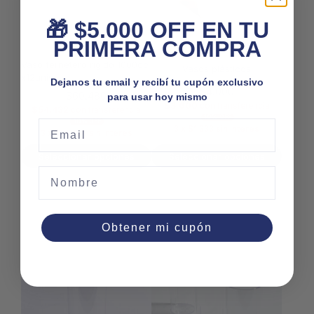
elegir
elegir
en
en
🎁 $5.000 OFF EN TU
la
la
página
página
PRIMERA COMPRA
de
de
Vaso fernetero rígido 1000cc
producto
producto
Vasos plásticos
x12unid
Dejanos tu email y recibí tu cupón exclusivo
$
4.000
$
60.480
para usar hoy mismo
$
3.600
con transferencia
$
54.432
con transferencia
10% OFF
Email
10% OFF
3 x
$
1.333
sin interés
3 x
$
20.160
sin interés
Seleccionar opciones
Seleccionar opciones
Nombre
Obtener mi cupón