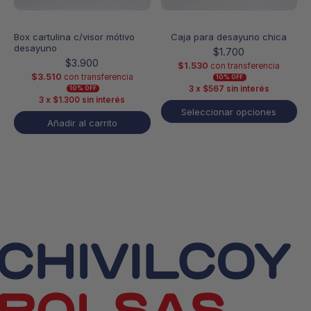
página
de
producto
Box cartulina c/visor mótivo
Caja para desayuno chica
desayuno
$
1.700
$
3.900
$
1.530
con transferencia
$
3.510
con transferencia
10% OFF
3 x
$
567
sin interés
10% OFF
3 x
$
1.300
sin interés
Seleccionar opciones
Añadir al carrito