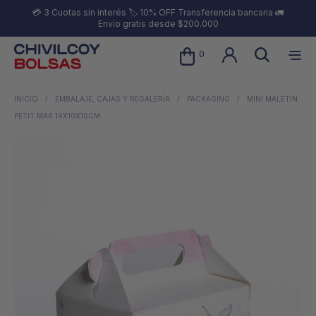
💳 3 Cuotas sin interés 🏷️ 10% OFF Transferencia bancaria 🚛
Envío gratis desde $200.000
0
INICIO
/
EMBALAJE, CAJAS Y REGALERÍA
/
PACKAGING
/
MINI MALETÍN
PETIT MAR 14X10X10CM