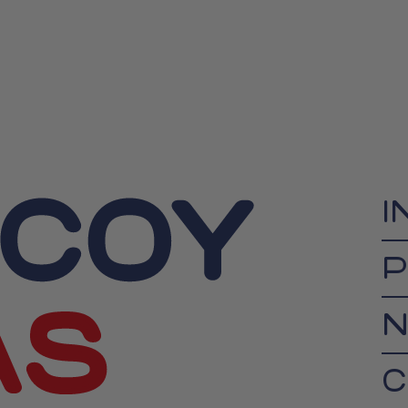
I
P
N
C