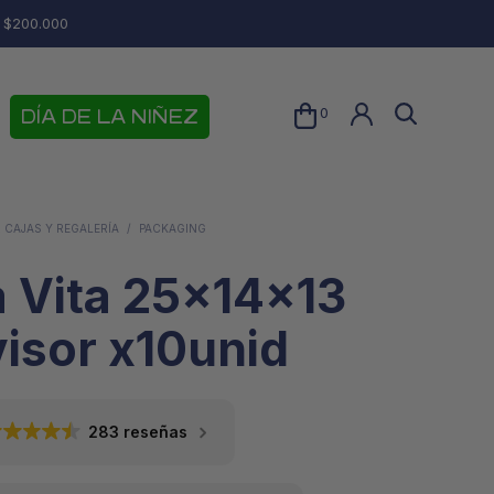
e $200.000
0
DÍA DE LA NIÑEZ
 CAJAS Y REGALERÍA
/
PACKAGING
a Vita 25x14x13
visor x10unid
283 reseñas
N
O
H