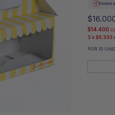
Envíos a
$
16.00
$
14.400
co
3 x
$
5.333
POR 10 UNI