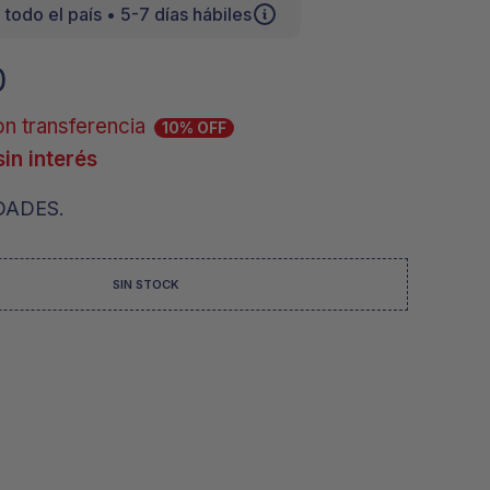
A
 todo el país • 5-7 días hábiles
Y
P
0
R
O
D
n transferencia
10% OFF
U
C
sin interés
T
O
DADES.
S
E
N
E
SIN STOCK
L
C
A
R
R
I
T
O
.