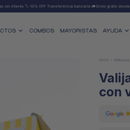
as sin interés 🏷️ 10% OFF Transferencia bancaria 🚛 Envío gratis desd
CTOS
COMBOS
MAYORISTAS
AYUDA
INICIO
/
EMBALAJE,
Valij
con 