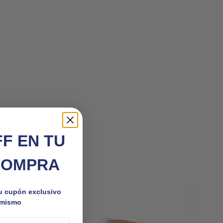
FF EN TU
COMPRA
tu cupón exclusivo
 mismo
Caja