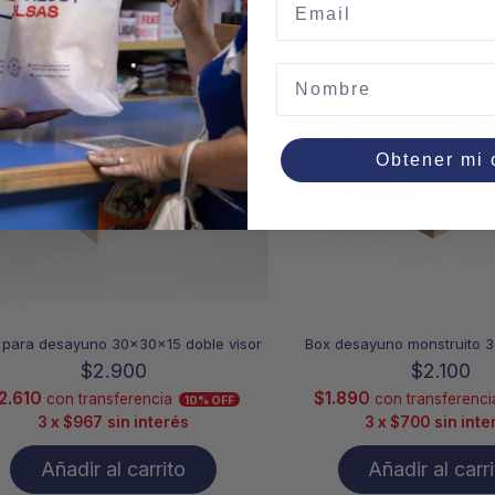
Nombre
Obtener mi
 para desayuno 30x30x15 doble visor
Box desayuno monstruito
$
2.900
$
2.100
2.610
$
1.890
con transferencia
con transferenci
10% OFF
3 x
$
967
sin interés
3 x
$
700
sin inte
Añadir al carrito
Añadir al carr