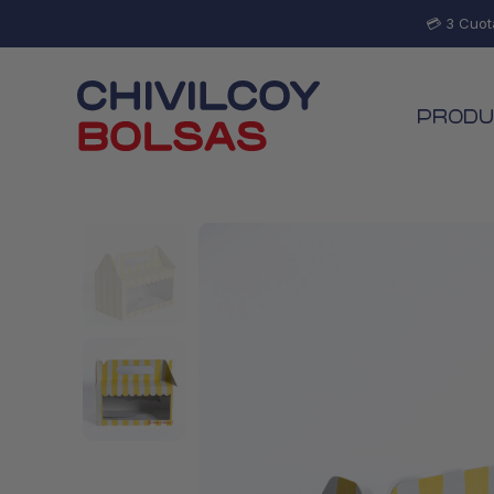
💳 3 Cuot
PRODU