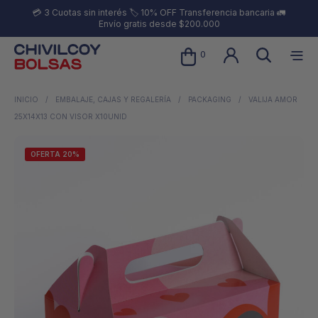
💳 3 Cuotas sin interés 🏷️ 10% OFF Transferencia bancaria 🚛
Envío gratis desde $200.000
0
INICIO
/
EMBALAJE, CAJAS Y REGALERÍA
/
PACKAGING
/
VALIJA AMOR
25X14X13 CON VISOR X10UNID
OFERTA 20%