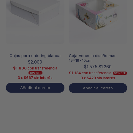
Cajas para catering blanca
Caja Venecia diseño mar
19x19x10cm
$
2.000
El
El
$
1.575
$
1.260
$
1.800
con transferencia
precio
precio
$
1.134
con transferencia
10% OFF
10% OFF
3 x
$
667
sin interés
3 x
$
420
sin interés
original
actual
era:
es:
Añadir al carrito
Añadir al carrito
$1.575.
$1.260.