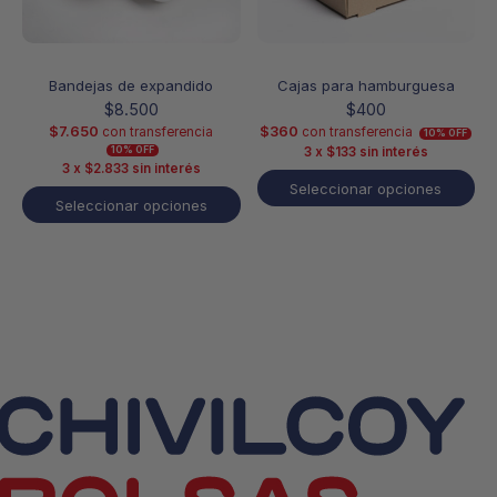
la
la
página
página
de
de
producto
producto
Bandejas de expandido
Cajas para hamburguesa
$
8.500
$
400
$
7.650
$
360
con transferencia
con transferencia
10% OFF
3 x
$
133
sin interés
10% OFF
3 x
$
2.833
sin interés
Seleccionar opciones
Seleccionar opciones