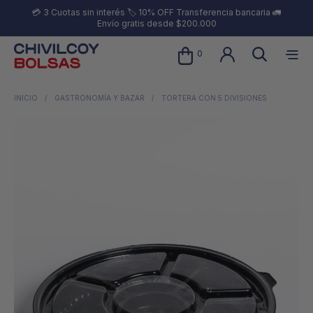
💳 3 Cuotas sin interés 🏷️ 10% OFF Transferencia bancaria 🚛
Envío gratis desde $200.000
0
INICIO
/
GASTRONOMÍA Y BAZAR
/
TORTERA CON 5 DIVISIONES