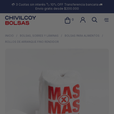
💳 3 Cuotas sin interés 🏷️ 10% OFF Transferencia bancaria 🚛
Envío gratis desde $200.000
0
INICIO
/
BOLSAS, SOBRES Y LÁMINAS
/
BOLSAS PARA ALIMENTOS
/
ROLLOS DE ARRANQUE FINO RENDIDOR