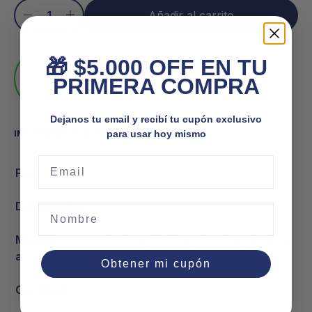
Añadir al carrito
🎁 $5.000 OFF EN TU
Venta mayorista
En línea
PRIMERA COMPRA
Atención personalizada y los mejores
precios
Dejanos tu email y recibí tu cupón exclusivo
INFORMACIÓN ADICIONAL
para usar hoy mismo
Email
Peso
N/D
Dimensiones
N/D
Nombre
Medida
20x30cm, 25x35cm, 30x40cm, 35x45cm,
arranque
40x50cm
Obtener mi cupón
Cantidad
Por bulto, Unidad