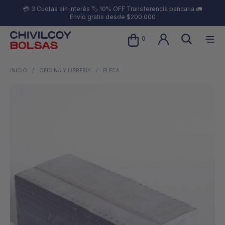
💳 3 Cuotas sin interés 🏷️ 10% OFF Transferencia bancaria 🚛
Envío gratis desde $200.000
0
INICIO
/
OFICINA Y LIBRERÍA
/
PLECA