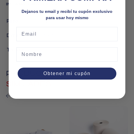
INFORMACIÓN ADICIONAL
Dejanos tu email y recibí tu cupón exclusivo
para usar hoy mismo
Peso
N/D
Email
Dimensiones
N/D
Tamaño
Chica, Grande
Nombre
PRODUCTOS
Obtener mi cupón
SIMILARES