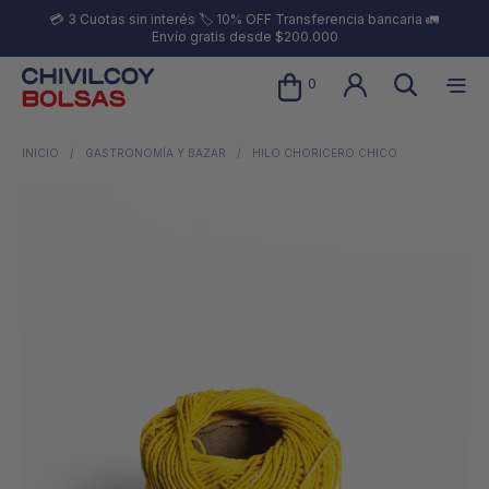
💳 3 Cuotas sin interés 🏷️ 10% OFF Transferencia bancaria 🚛
Envío gratis desde $200.000
0
INICIO
/
GASTRONOMÍA Y BAZAR
/
HILO CHORICERO CHICO