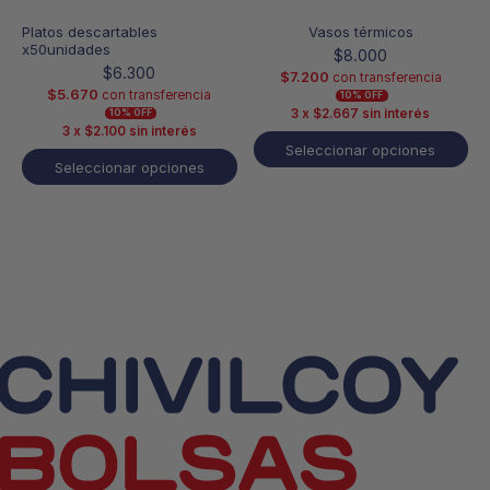
de
de
producto
producto
Platos descartables
Vasos térmicos
x50unidades
$
8.000
$
6.300
$
7.200
con transferencia
$
5.670
con transferencia
10% OFF
3 x
$
2.667
sin interés
10% OFF
3 x
$
2.100
sin interés
Seleccionar opciones
Seleccionar opciones