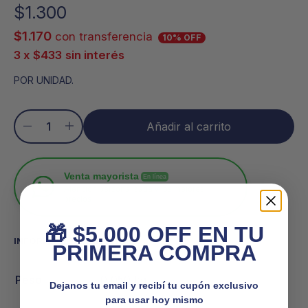
$
1.300
$
1.170
con transferencia
10% OFF
3 x
$
433
sin interés
POR UNIDAD.
Añadir al carrito
Venta mayorista
En línea
Atención personalizada y los mejores
precios
🎁 $5.000 OFF EN TU
INFORMACIÓN ADICIONAL
PRIMERA COMPRA
Peso
0,050 kg
Dejanos tu email y recibí tu cupón exclusivo
para usar hoy mismo