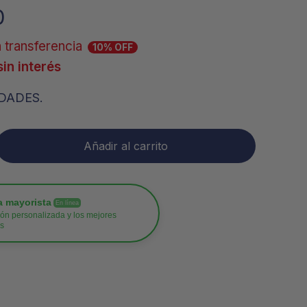
A
0
Y
P
 transferencia
R
10% OFF
O
sin interés
D
U
DADES.
C
T
O
S
Añadir al carrito
E
N
E
L
C
a mayorista
En línea
A
ón personalizada y los mejores
os
R
R
I
T
O
.