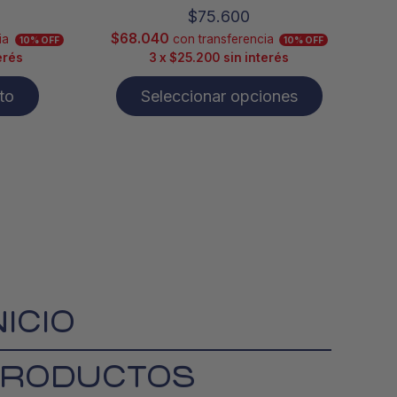
$
75.600
$
68.040
ia
con transferencia
10% OFF
10% OFF
erés
3 x
$
25.200
sin interés
ito
Seleccionar opciones
NICIO
RODUCTOS