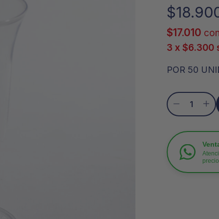
$
18.90
$
17.010
con
3 x
$
6.300
POR 50 UNI
Vent
Atenci
preci