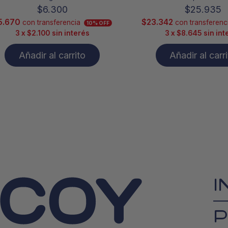
$
6.300
$
25.935
5.670
$
23.342
con transferencia
con transferenc
10% OFF
3 x
$
2.100
sin interés
3 x
$
8.645
sin int
Añadir al carrito
Añadir al carr
I
P