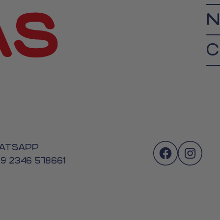
N
C
ATSAPP
 9 2346 578661