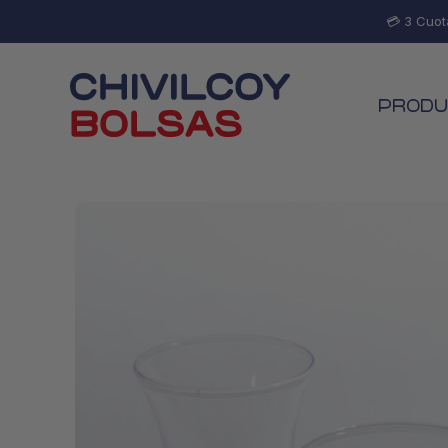
💳 3 Cuot
PRODU