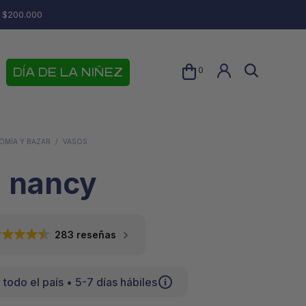
e $200.000
0
DÍA DE LA NIÑEZ
MÍA Y BAZAR
/
VASOS
 nancy
283 reseñas
N
 todo el país • 5-7 días hábiles
O
H