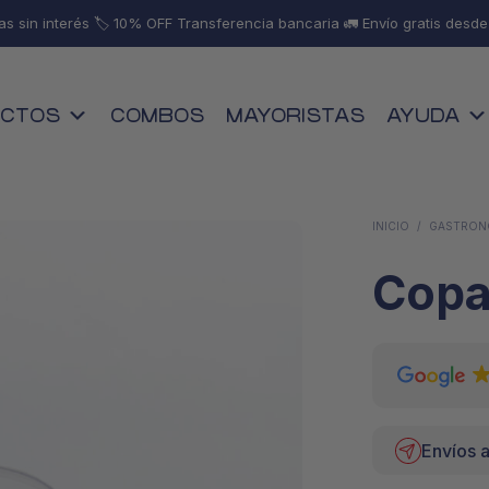
as sin interés 🏷️ 10% OFF Transferencia bancaria 🚛 Envío gratis desd
CTOS
COMBOS
MAYORISTAS
AYUDA
INICIO
/
GASTRONO
Copa
Envíos a