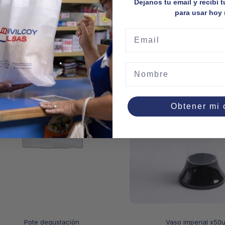
Dejanos tu email y recibí 
para usar hoy
Email
Nombre
Obtener mi
Pote degustación
Vaso imperial x50