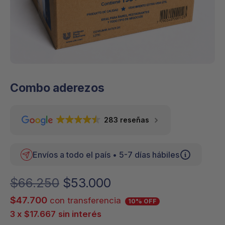
Combo aderezos
283 reseñas
Envíos a todo el país • 5-7 días hábiles
El
El
$
66.250
$
53.000
precio
precio
$
47.700
con transferencia
10% OFF
3 x
$
17.667
sin interés
original
actual