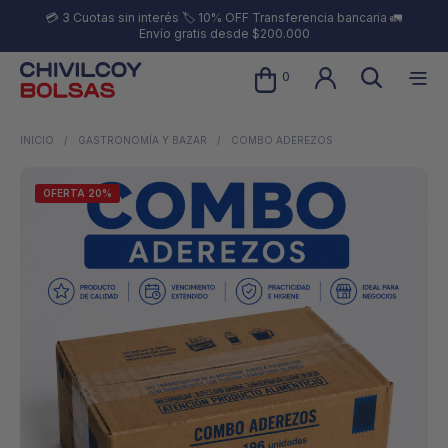
💳 3 Cuotas sin interés 🏷️ 10% OFF Transferencia bancaria 🚛
Envío gratis desde $200.000
0
INICIO
/
GASTRONOMÍA Y BAZAR
/
COMBO ADEREZOS
OFERTA 20%