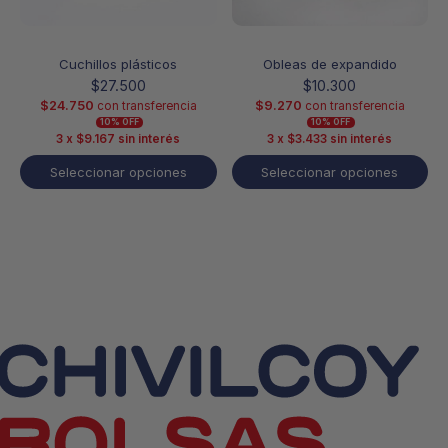
página
página
de
de
producto
producto
Cuchillos plásticos
Obleas de expandido
$
27.500
$
10.300
$
24.750
$
9.270
con transferencia
con transferencia
10% OFF
10% OFF
3 x
$
9.167
sin interés
3 x
$
3.433
sin interés
Seleccionar opciones
Seleccionar opciones