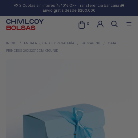
💳 3 Cuotas sin interés 🏷️ 10% OFF Transferencia bancaria 🚛
Envío gratis desde $200.000
0
INICIO
/
EMBALAJE, CAJAS Y REGALERÍA
/
PACKAGING
/
CAJA
PRINCESS 20X22X10CM X10UNID