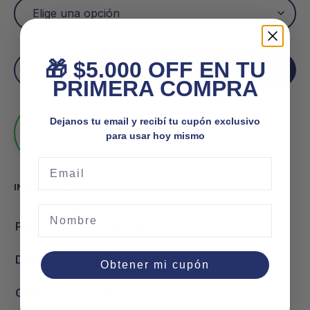
🎁 $5.000 OFF EN TU
Añadir al carrito
PRIMERA COMPRA
Dejanos tu email y recibí tu cupón exclusivo
Venta mayorista
En línea
para usar hoy mismo
Atención personalizada y los mejores
precios
Email
INFORMACIÓN ADICIONAL
Nombre
Peso
0,005 kg
Dimensiones
25 × 15 × 0,1 cm
Obtener mi cupón
Color
Amarillo, Celeste, Rosa