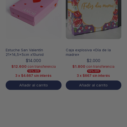
Estuche San Valentín
Caja explosiva «Día de la
21×14,5x5cm x10unid
madre»
$
14.000
$
2.000
$
12.600
$
1.800
con transferencia
con transferencia
10% OFF
10% OFF
3 x
$
4.667
sin interés
3 x
$
667
sin interés
Añadir al carrito
Añadir al carrito